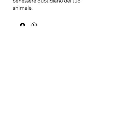
benessere quotidiano del tuo
animale.
Cerca per:
Categoria
Marchio
Razza
SHOP