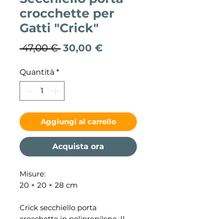
crocchette per
Gatti "Crick"
Prezzo
Prezzo
 47,00 € 
30,00 €
regolare
scontato
Quantità
*
Aggiungi al carrello
Acquista ora
Misure:
20 × 20 × 28 cm
Crick secchiello porta
crocchette in polipropilene. Il