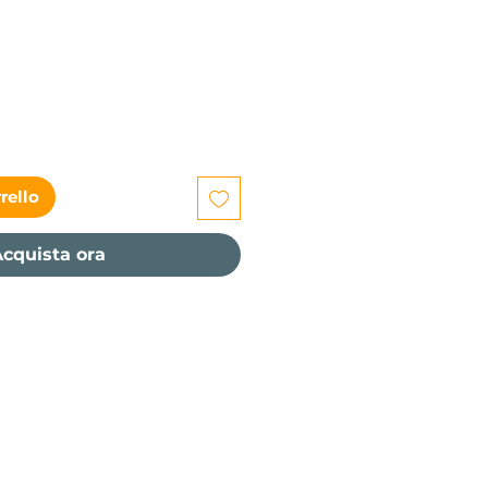
zzo
rello
cquista ora