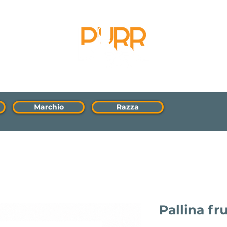
Marchio
Razza
Pallina fr