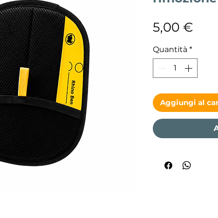
Pre
5,00 €
Quantità
*
Aggiungi al car
A