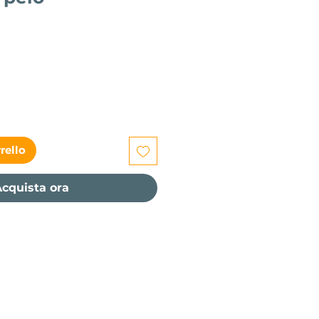
zzo
rello
cquista ora