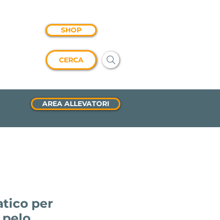
SHOP
CERCA
AREA ALLEVATORI
atico per
 pelo