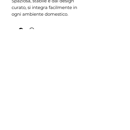
Spaziosa, stabile e dal design
curato, si integra facilmente in
ogni ambiente domestico.
Cerca per:
Categoria
Marchio
Razza